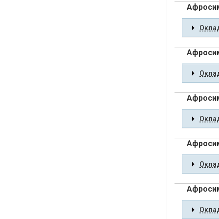
Афросим
Оклад
Афроси
Оклад
Афроси
Оклад
Афросим
Оклад
Афросим
Оклад