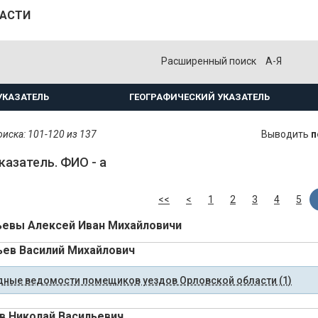
ЛАСТИ
Расширенный поиск
А-Я
УКАЗАТЕЛЬ
ГЕОГРАФИЧЕСКИЙ УКАЗАТЕЛЬ
иска: 101-120 из 137
Выводить
п
казатель. ФИО - а
<<
<
1
2
3
4
5
евы Алексей Иван Михайловичи
ев Василий Михайлович
ные ведомости помещиков уездов Орловской области (1)
 Николай Васильевич