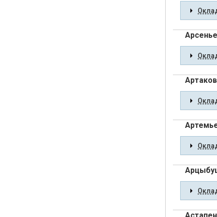
Оклад
Арсенье
Оклад
Артаков
Оклад
Артемь
Оклад
Арцыбу
Оклад
Астапен