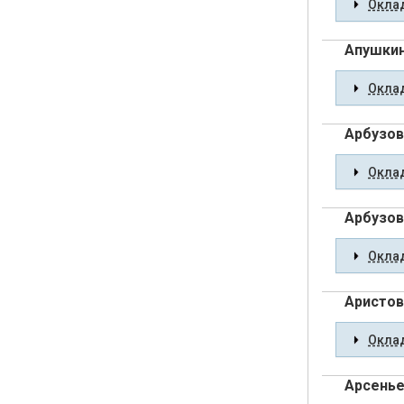
Оклад
Апушкин
Оклад
Арбузов
Оклад
Арбузов
Оклад
Аристов
Оклад
Арсенье