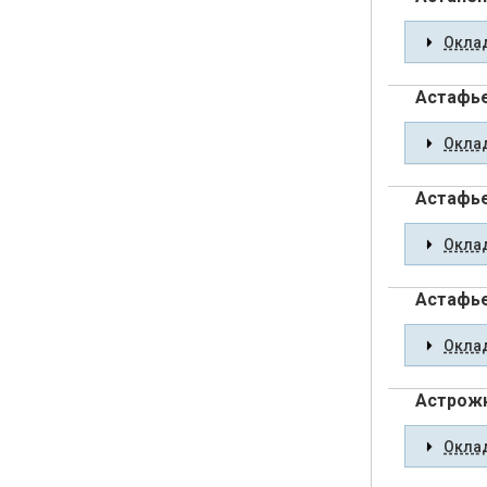
Оклад
Астафье
Оклад
Астафье
Оклад
Астафье
Оклад
Астрожн
Оклад