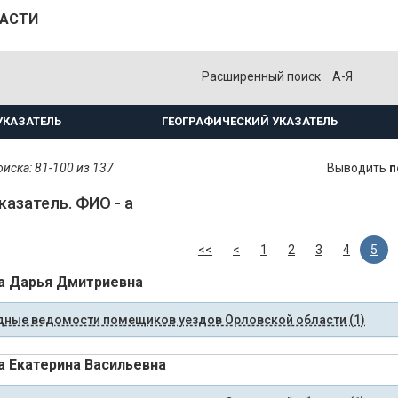
ЛАСТИ
Расширенный поиск
А-Я
УКАЗАТЕЛЬ
ГЕОГРАФИЧЕСКИЙ УКАЗАТЕЛЬ
иска: 81-100 из 137
Выводить
п
казатель. ФИО - а
<<
<
1
2
3
4
5
а Дарья Дмитриевна
ные ведомости помещиков уездов Орловской области (1)
а Екатерина Васильевна