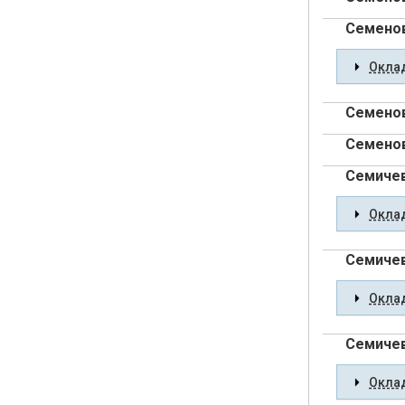
Семенов
Оклад
Семенов
Семенов
Семичев
Оклад
Семичев
Оклад
Семичев
Оклад