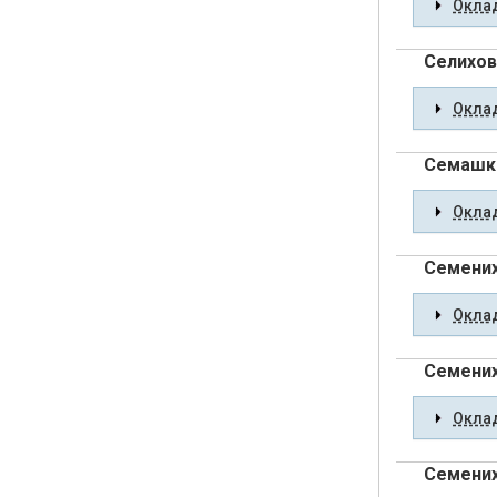
Оклад
Селихов
Оклад
Семашк
Оклад
Семених
Оклад
Семених
Оклад
Семених