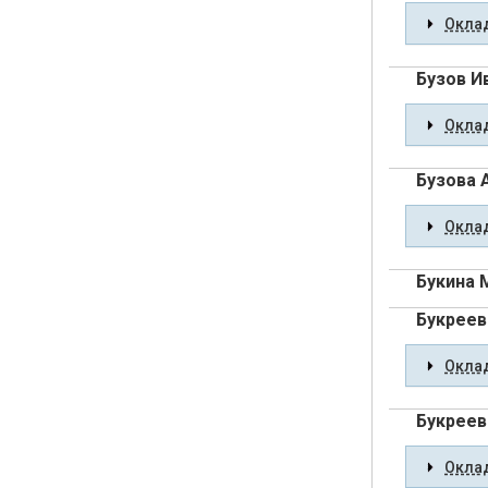
Оклад
Бузов И
Оклад
Бузова 
Оклад
Букина 
Букреев
Оклад
Букреев
Оклад