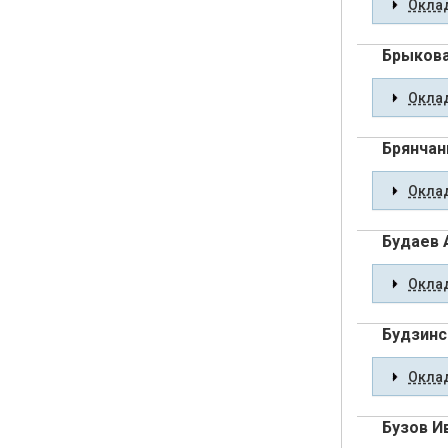
Оклад
Брыков
Оклад
Брянчан
Оклад
Будаев 
Оклад
Будзинс
Оклад
Бузов И