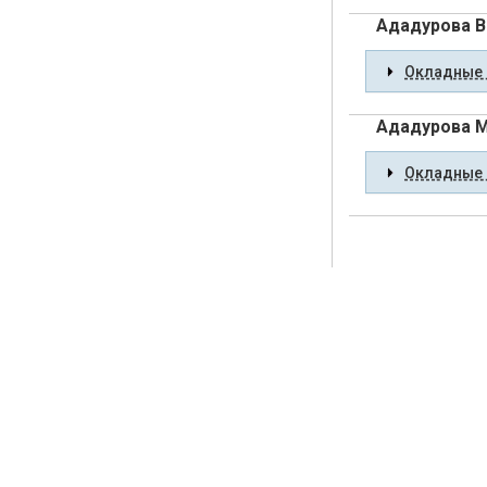
Ададурова В
Окладные 
Ададурова М
Окладные 