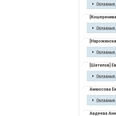
Окладные 
[Кошеренива
Окладные 
[Нарожинска
Окладные 
[Шатилов] Е
Окладные 
Аммосова Ек
Окладные 
Авдеева Анн